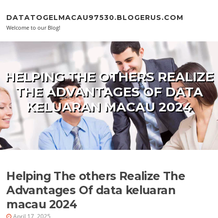
Skip to content
DATATOGELMACAU97530.BLOGERUS.COM
Welcome to our Blog!
HELPING THE OTHERS REALIZE
THE ADVANTAGES OF DATA
KELUARAN MACAU 2024
Helping The others Realize The
Advantages Of data keluaran
macau 2024
April 17, 2025